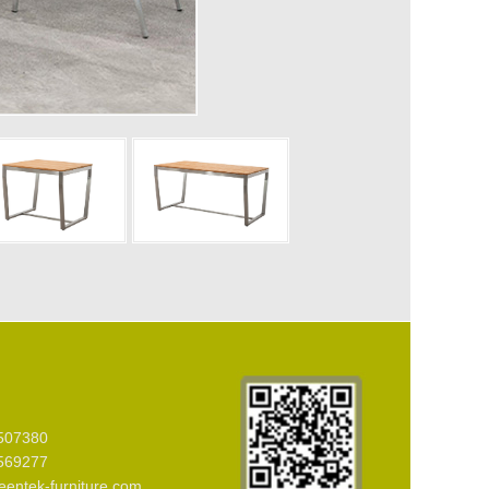
507380
569277
ntek-furniture.com