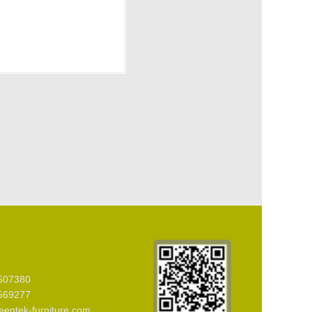
507380
569277
ntek-furniture.com