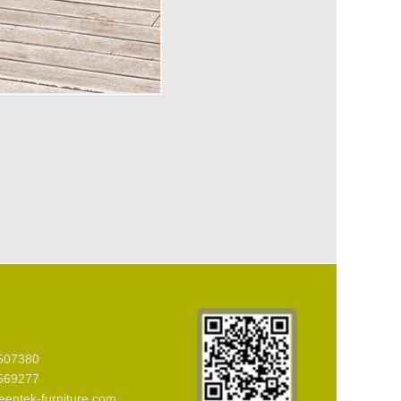
507380
569277
ntek-furniture.com