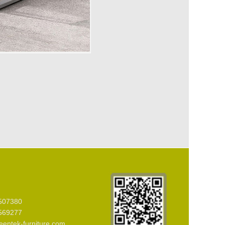
507380
569277
ntek-furniture.com